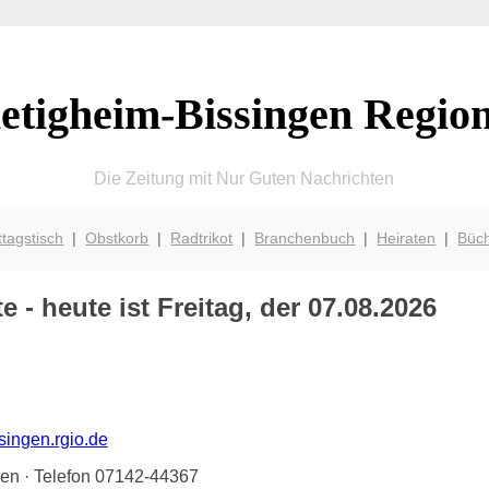
etigheim-Bissingen Regio
Die Zeitung mit Nur Guten Nachrichten
ttagstisch
|
Obstkorb
|
Radtrikot
|
Branchenbuch
|
Heiraten
|
Büc
 - heute ist Freitag, der 07.08.2026
singen.rgio.de
gen · Telefon 07142-44367