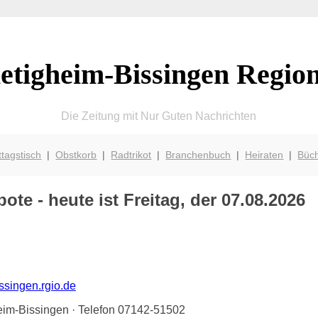
etigheim-Bissingen Regio
Die Zeitung mit Nur Guten Nachrichten
ttagstisch
|
Obstkorb
|
Radtrikot
|
Branchenbuch
|
Heiraten
|
Büc
te - heute ist Freitag, der 07.08.2026
ssingen.rgio.de
eim-Bissingen · Telefon 07142-51502