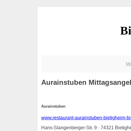
Bi
Mi
Aurainstuben
Mittagsangebo
Aurainstuben
www.restaurant-aurainstuben-bietigheim-bi
Hans-Stangenberger-Str. 9 · 74321 Bietigh