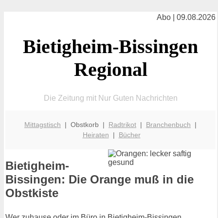
Abo | 09.08.2026
Bietigheim-Bissingen
Regional
Die Zeitung mit Nur Guten Nachrichten
Mittagstisch
| Obstkorb |
Radtrikot
|
Branchenbuch
|
Heiraten
|
Bücher
Bietigheim-
Bissingen: Die Orange muß in die
Obstkiste
Wer zuhause oder im Büro in Bietigheim-Bissingen