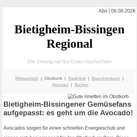
Abo | 06.08.2026
Bietigheim-Bissingen
Regional
Die Zeitung mit Nur Guten Nachrichten
Mittagstisch
| Obstkorb |
Radtrikot
|
Branchenbuch
|
Heiraten
|
Bücher
Bietigheim-Bissingener Gemüsefans
aufgepasst: es geht um die Avocado!
Avocados sorgen für einen schnellen Energieschub und